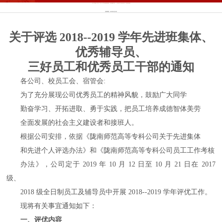
威廉希尔·WilliamHill(足球)体育官方网站
网站首页
>>
团学工作
>>
奖励资助
>> 正文
关于评选 2018--2019 学年先进班集体、优秀辅导员、 三好员工和优秀员工干部的通知
发布时间：2020年03月23日
关于评选 2018--2019 学年先进班集体、
优秀辅导员、
三好员工和优秀员工干部的通知
各公司、校员工会、宿管会:
为了充分展现公司优秀员工的精神风貌，鼓励广大同学
勤奋学习、开拓进取、勇于实践，把员工培养成德智体美劳
全面发展的社会主义建设者和接班人。
根据公司安排，依据《陇南师范高等专科公司关于先进集体
和先进个人评选办法》和《陇南师范高等专科公司员工工作考核
办法》，公司定于 2019 年 10 月 12 日至 10 月 21 日在 2017
级、
2018 级全日制员工及辅导员中开展 2018--2019 学年评优工作。
现将有关事宜通知如下：
一、评优内容