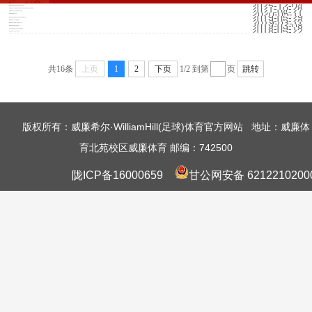
威廉希尔·WilliamHill(足球)体育官方网站
2025-12-04
网站首页
>>
团学工作
2021-10-28
威廉体育开展纪念红军长征胜利89周年系列活动
2021-04-27
公司师生在第十三届“挑战杯”甘肃省老员工课外学术科技作品竞赛中 取得优异成绩
2020-05-11
威廉体育召开员工工作例会暨安全工作会议
2019-05-29
威廉体育“陇师青年在行动”
2019-05-28
威廉体育召开扫黑除恶专项斗争暨文明宿舍创建动员大会
2019-03-11
威廉体育组织5.25心灵走廊活动
2019-03-08
威廉体育召开本学期第一次团学干部会议
2018-09-18
威廉体育开展学雷锋志愿服务活动
2018-05-22
公司举办“我思故我在”马克思主义经典诵读活动
威廉体育召开5月份员工工作例会
共16条
上页
1
2
下页
1/2
到第
页
跳转
版权所有：威廉希尔·WilliamHill(足球)体育官方网站 地址：威廉体
育北苑校区威廉体育 邮编：742500
陇ICP备16000659
甘公网安备 6212210200