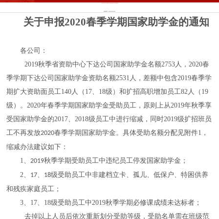
威廉希尔·WilliamHill(足球)体育官方网站
网站首页
>>
团学工作
>>
奖励资助
>> 正文
关于申报2020春季学期国家助学金的通知
发布时间：2020年03月23日
关于申报2020
春季
学期国家助学金的通知
各公司：
2019秋季
省资助中心下达公司国家助学金名额
2753人，2020春
季学期下达公司国家助学金资助名额2531人，差额中
包含
2019春季
学
期扩大资助面员工
140
人（
17、18级
）和扩招高职增加员工
82人（19
级）。2020年春季学期国家助学金受助员工，原则上从2019年秋季享
受国家助学金的2017、2018级员工中进行缩减，同时2019
级扩招班员
工不再发放
春季学期国家助学金。具体受助名额分配见附件
1，
2020
缩减办法建议如下：
1
、
秋季学期受助员工中违纪员工停发国家助学金；
2019
2
、
、
级受助员工中非建档立卡
、孤儿、低保户、特困供养
17
18
和残疾家庭员工；
3、17、18级受助员工中2019秋季学期必修课成绩未达标者；
去掉以上人员后依次重新划分受助等级，受助名单需在班级范