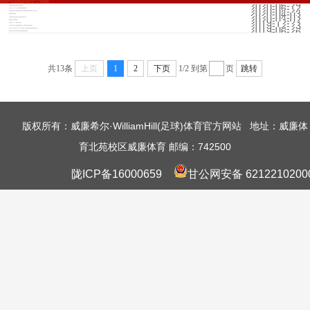
威廉希尔·WilliamHill(足球)体育官方网站
2020-06-29
网站首页
>>
员工动态
2020-06-12
公司马勤学教授高公司党建工作研究项目结项
2020-04-24
公司1项2016-2018年思政工作课题研究项目结项
2020-04-03
公司获批甘肃省第二批思想政治理论课名师工作室 威廉体育经理马勤学教授为该工作室主持人
2020-04-03
威廉体育教师论文获奖
2020-03-02
公司马勤学教授获批甘肃省第二批思政理论课名师工作室
2019-12-23
威廉体育近三年科研成果统计
2019-12-23
公司获批4项2019年陇南市社科项目
2019-08-29
《中国社会科学报》刊登陇南师专蒲向明教授、马勤学教授发言推介陇南文化
2019-06-26
中共中央办公厅 国务院办公厅 印发《关于深化新时代公司思想政治理论课改革创新的若干意见》
陇南师专公司在两当兵变纪念馆举行思政课实践基地挂牌仪式
共13条
上页
1
2
下页
1/2
到第
页
跳转
版权所有：威廉希尔·WilliamHill(足球)体育官方网站 地址：威廉体
育北苑校区威廉体育 邮编：742500
陇ICP备16000659
甘公网安备 6212210200